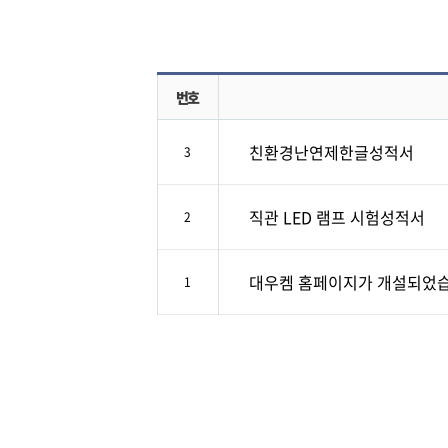
번호
친환경난연제한글성적서
3
직관 LED 램프 시험성적서
2
대우켐 홈페이지가 개설되었습
1