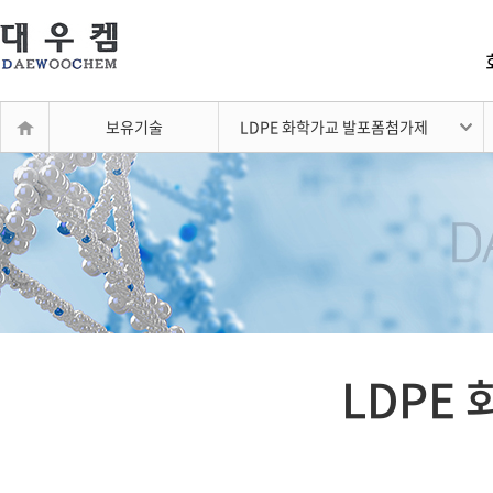
보유기술
LDPE 화학가교 발포폼첨가제
LDPE