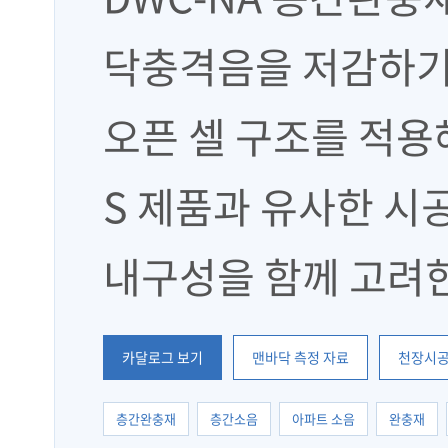
닥충격음을 저감하기
오픈 셀 구조를 적용
S 제품과 유사한 시
내구성을 함께 고려
카달로그 보기
맨바닥 측정 자료
천장시공
층간완충재
층간소음
아파트 소음
완충재