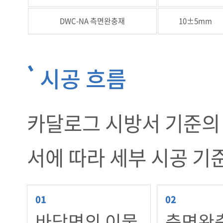
DWC-NA 측면완충재
10±5mm
시공 흐름
카달로그 시방서 기준의 
서에 따라 세부 시공 기
바닥면의 이물
측면완