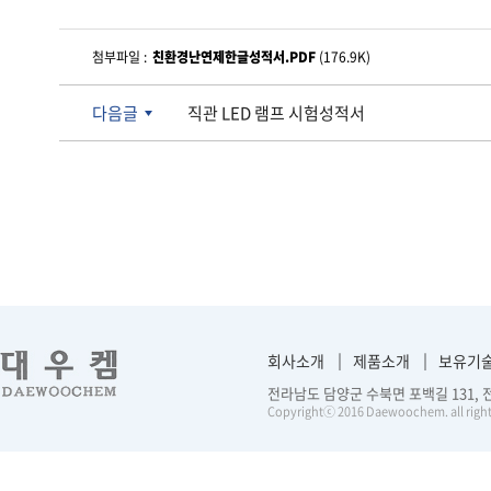
첨부파일 :
친환경난연제한글성적서.PDF
(176.9K)
다음글
직관 LED 램프 시험성적서
회사소개
제품소개
보유기
전라남도 담양군 수북면 포백길 131, 전화 :
Copyrightⓒ 2016 Daewoochem. all right